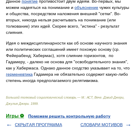
Данное
понятие
противостоит двум идеям. Во-первых, мы
можем надеяться на понимание и
объяснение
чужих культуры
и общества, посредством наложения внешней "сетки". Во-
вторых, никогда нельзя расчитывать на понимание (или
толкование) этих идей. Скорее всего, "истина" - результат
слияния.
Идея о междисциплинарности как об основе научного знания
или политических соглашений имеет похожую основу (ср.
Фейерабенд; Хабермас), хотя слияние горизонтов, по
Гадамеру, - далеко не основа для "освободительного знания",
как у Хабермаса. Однако данное сходство указывает на то, что
герменевтика
Гадамера не обязательно содержит какую-либо
степень иногда предполагаемого релятивизма.
Большой толковый социологический словарь.— М.: АСТ, Вече
.
Дэвид Джери,
Джулия Джери
.
1999
.
Игры ⚽
Поможем решить контрольную работу
СКРЫТАЯ ПРОГРАММА
СЛОВАРИ МОТИВОВ