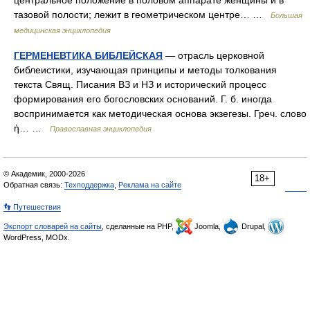
центральное положение в половом аппарате женщины и в
тазовой полости; лежит в геометрическом центре… …
Большая
медицинская энциклопедия
ГЕРМЕНЕВТИКА БИБЛЕЙСКАЯ
— отрасль церковной
библеистики, изучающая принципы и методы толкования
текста Свящ. Писания ВЗ и НЗ и исторический процесс
формирования его богословских оснований. Г. б. иногда
воспринимается как методическая основа экзегезы. Греч. слово
ἡ… …
Православная энциклопедия
© Академик, 2000-2026
18+
Обратная связь:
Техподдержка
,
Реклама на сайте
👣 Путешествия
Экспорт словарей на сайты
, сделанные на PHP,
Joomla,
Drupal,
WordPress, MODx.