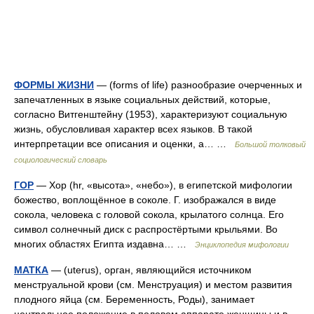
ФОРМЫ ЖИЗНИ
— (forms of life) разнообразие очерченных и
запечатленных в языке социальных действий, которые,
согласно Витгенштейну (1953), характеризуют социальную
жизнь, обусловливая характер всех языков. В такой
интерпретации все описания и оценки, а… …
Большой толковый
социологический словарь
ГОР
— Хор (hr, «высота», «небо»), в египетской мифологии
божество, воплощённое в соколе. Г. изображался в виде
сокола, человека с головой сокола, крылатого солнца. Его
символ солнечный диск с распростёртыми крыльями. Во
многих областях Египта издавна… …
Энциклопедия мифологии
МАТКА
— (uterus), орган, являющийся источником
менструальной крови (см. Менструация) и местом развития
плодного яйца (см. Беременность, Роды), занимает